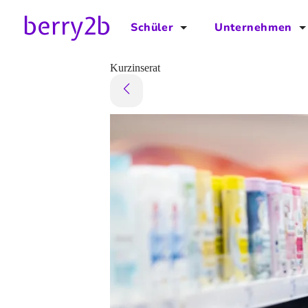
Schüler
Unternehmen
für Schüler
für Unternehmen
Kurzinserat
Schulplaner
Preise
Downloads by AzubiNow
Video-Anleitungen
Unterstütze uns!