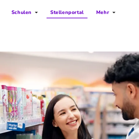
Schulen
Stellenportal
Mehr
für Schulen
FAQs
Vorteile für Schulen
Jobs
Kontakt
Über das Team
Presse
Blog
Projekt IBodS
Projekt DiAX