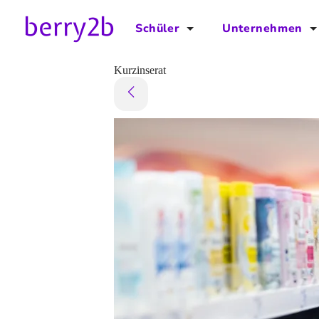
Schüler
Unternehmen
für Schüler
für Unternehmen
Kurzinserat
Schulplaner
Preise
Downloads by AzubiNow
Video-Anleitungen
Unterstütze uns!