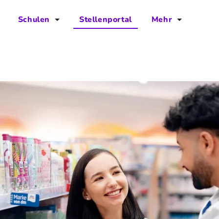
Schulen
Stellenportal
Mehr
für Schulen
FAQs
Vorteile für Schulen
Jobs
Kontakt
Über das Team
Presse
Blog
Projekt IBodS
Projekt DiAX