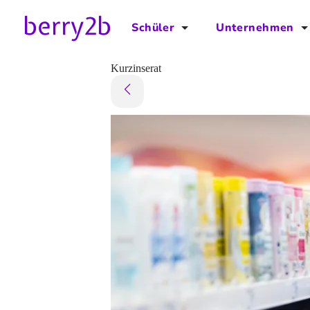
Schüler
Unternehmen
für Schüler
für Unternehmen
Kurzinserat
Schulplaner
Preise
Downloads by AzubiNow
Video-Anleitungen
Unterstütze uns!