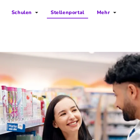
Schulen
Stellenportal
Mehr
für Schulen
FAQs
Vorteile für Schulen
Jobs
Kontakt
Über das Team
Presse
Blog
Projekt IBodS
Projekt DiAX