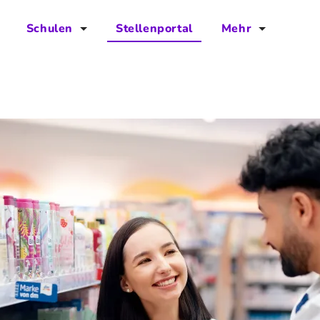
Schulen
Stellenportal
Mehr
für Schulen
FAQs
Vorteile für Schulen
Jobs
Kontakt
Über das Team
Presse
Blog
Projekt IBodS
Projekt DiAX