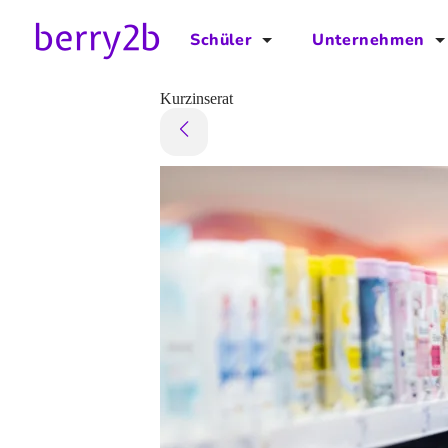
Schüler
Unternehmen
für Schüler
für Unternehmen
Kurzinserat
Schulplaner
Preise
Downloads by AzubiNow
Video-Anleitungen
Unterstütze uns!