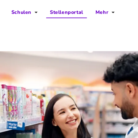
Schulen
Stellenportal
Mehr
für Schulen
FAQs
Vorteile für Schulen
Jobs
Kontakt
Über das Team
Presse
Blog
Projekt IBodS
Projekt DiAX