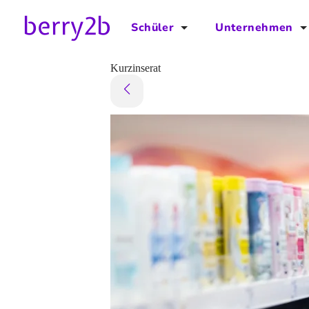
Schüler
Unternehmen
für Schüler
für Unternehmen
Kurzinserat
Schulplaner
Preise
Downloads by AzubiNow
Video-Anleitungen
Unterstütze uns!