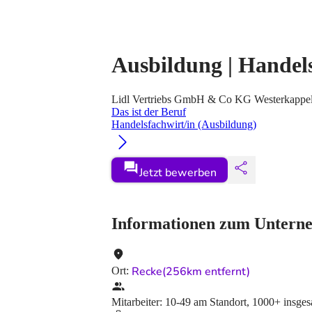
Ausbildung | Handel
Lidl Vertriebs GmbH & Co KG Westerkappe
Das ist der Beruf
Handelsfachwirt/in (Ausbildung)
Jetzt bewerben
Informationen zum Untern
Recke
(256km entfernt)
Ort
:
Mitarbeiter
:
10-49
am Standort
,
1000+
insge