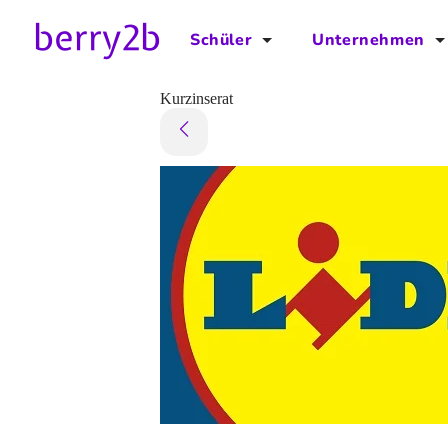
Schüler
Unternehmen
für Schüler
für Unternehmen
Kurzinserat
Schulplaner
Preise
Downloads by AzubiNow
Video-Anleitungen
Unterstütze uns!