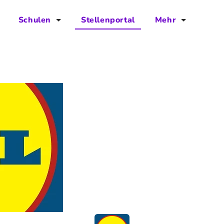
Schulen
Stellenportal
Mehr
für Schulen
FAQs
Vorteile für Schulen
Jobs
Kontakt
Über das Team
Presse
Blog
Projekt IBodS
Projekt DiAX