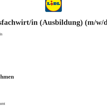
sfachwirt/in (Ausbildung)
(m/w/d
ln
ehmen
samt