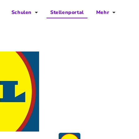
Schulen
Stellenportal
Mehr
für Schulen
FAQs
Vorteile für Schulen
Jobs
Kontakt
Über das Team
Presse
Blog
Projekt IBodS
Projekt DiAX