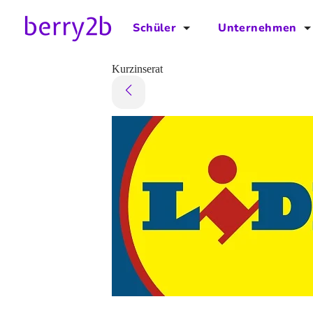
Schüler
Unternehmen
für Schüler
für Unternehmen
Kurzinserat
Schulplaner
Preise
Downloads by AzubiNow
Video-Anleitungen
Unterstütze uns!