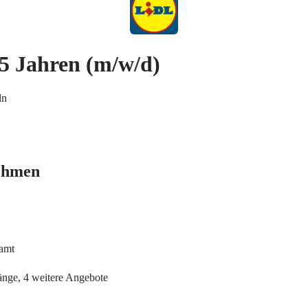
15 Jahren
(m/w/d)
ln
ehmen
samt
änge, 4 weitere Angebote