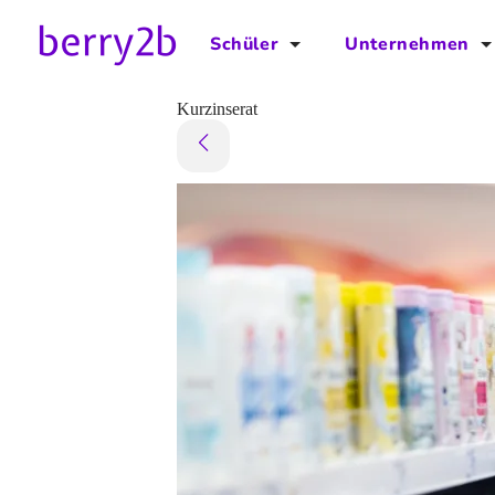
Schüler
Unternehmen
für Schüler
für Unternehmen
Kurzinserat
Schulplaner
Preise
Downloads by AzubiNow
Video-Anleitungen
Unterstütze uns!