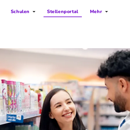
Schulen
Stellenportal
Mehr
für Schulen
FAQs
Vorteile für Schulen
Jobs
Kontakt
Über das Team
Presse
Blog
Projekt IBodS
Projekt DiAX