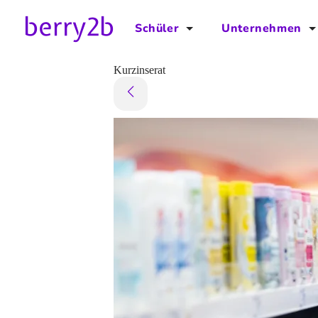
Schüler
Unternehmen
für Schüler
für Unternehmen
Kurzinserat
Schulplaner
Preise
Downloads by AzubiNow
Video-Anleitungen
Unterstütze uns!