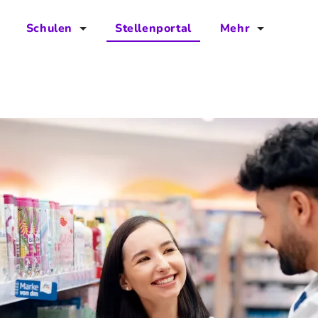
Schulen
Stellenportal
Mehr
für Schulen
FAQs
Vorteile für Schulen
Jobs
Kontakt
Über das Team
Presse
Blog
Projekt IBodS
Projekt DiAX