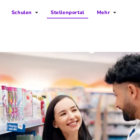
Schulen
Stellenportal
Mehr
für Schulen
FAQs
Vorteile für Schulen
Jobs
Kontakt
Über das Team
Presse
Blog
Projekt IBodS
Projekt DiAX