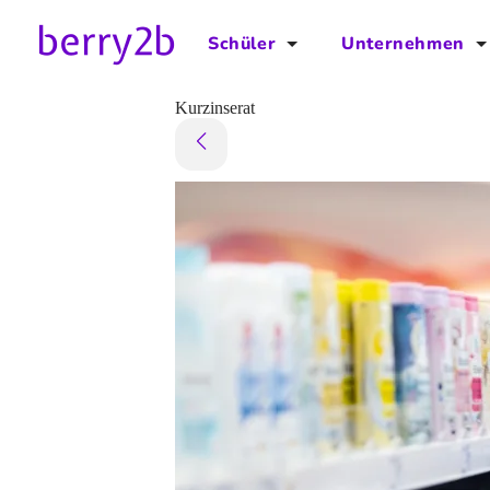
Schüler
Unternehmen
für Schüler
für Unternehmen
Kurzinserat
Schulplaner
Preise
Downloads by AzubiNow
Video-Anleitungen
Unterstütze uns!