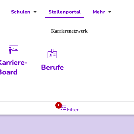
Schulen
Stellenportal
Mehr
für Schulen
FAQs
Karrierenetzwerk
Vorteile für Schulen
Jobs
Kontakt
Karriere-
Berufe
Über das Team
Board
Presse
Blog
1
Filter
Projekt IBodS
Projekt DiAX