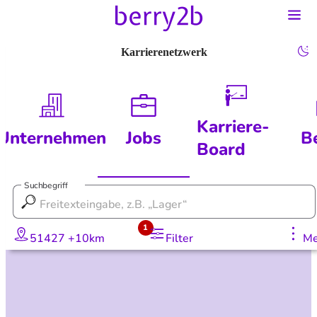
Karrierenetzwerk
Karriere-
Unternehmen
Jobs
B
Board
Suchbegriff
1
51427 +10km
Filter
Me