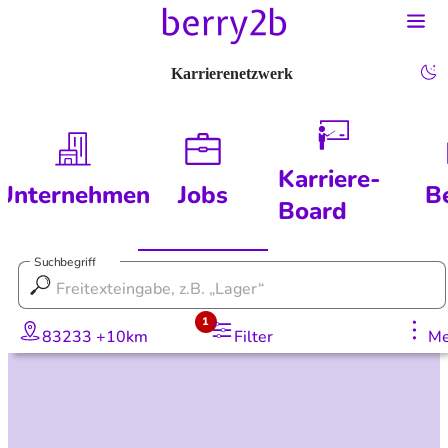
Karrierenetzwerk
Karriere-
Unternehmen
Jobs
B
Board
Suchbegriff
1
83233 +10km
Filter
Me