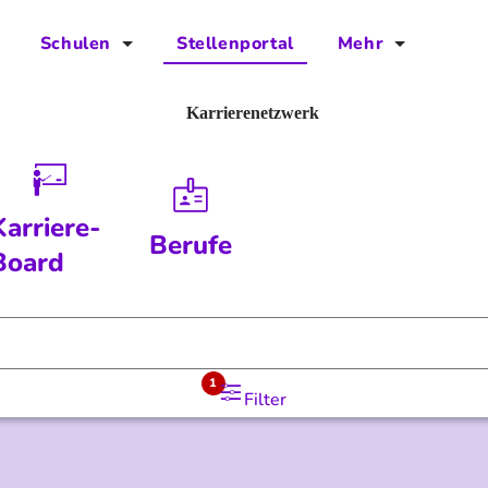
Schulen
Stellenportal
Mehr
für Schulen
FAQs
Karrierenetzwerk
Vorteile für Schulen
Jobs
Kontakt
Karriere-
Berufe
Über das Team
Board
Presse
Blog
1
Filter
Projekt IBodS
Projekt DiAX