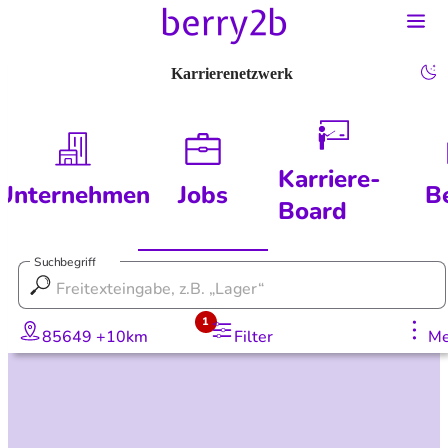
Karrierenetzwerk
Karriere-
Unternehmen
Jobs
B
Board
Suchbegriff
1
85649 +10km
Filter
Me