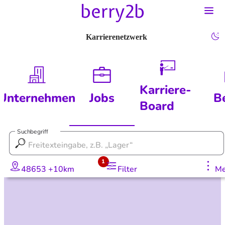
Karrierenetzwerk
Karriere-
Unternehmen
Jobs
B
Board
Suchbegriff
1
48653 +10km
Filter
Me