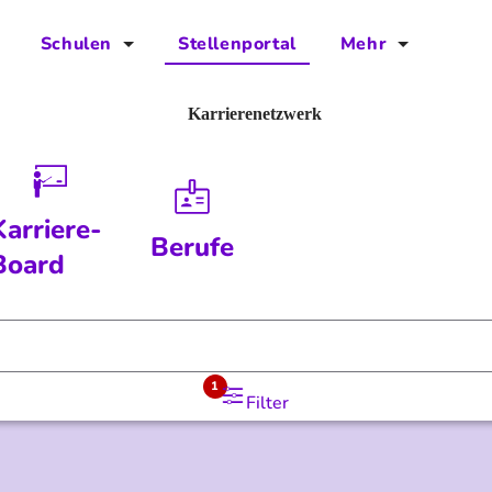
Schulen
Stellenportal
Mehr
für Schulen
FAQs
Karrierenetzwerk
Vorteile für Schulen
Jobs
Kontakt
Karriere-
Berufe
Über das Team
Board
Presse
Blog
1
Filter
Projekt IBodS
Projekt DiAX