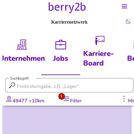
Karrierenetzwerk
Karriere-
Unternehmen
Jobs
B
Board
Suchbegriff
1
49477 +10km
Filter
Me