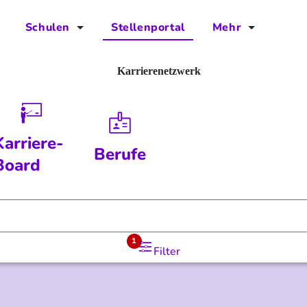
Schulen
Stellenportal
Mehr
für Schulen
FAQs
Karrierenetzwerk
Vorteile für Schulen
Jobs
Kontakt
Karriere-
Berufe
Über das Team
Board
Presse
Blog
1
Filter
Projekt IBodS
Projekt DiAX