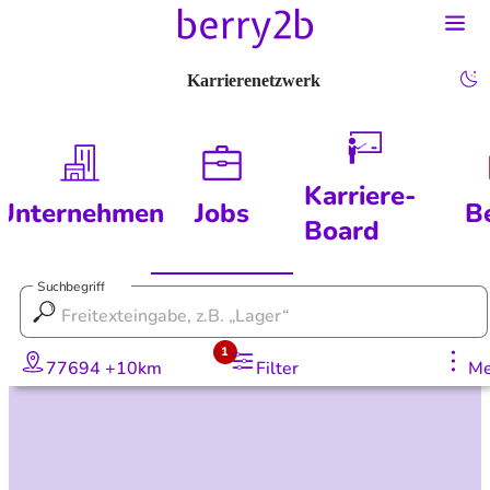
Karrierenetzwerk
Karriere-
Unternehmen
Jobs
B
Board
Suchbegriff
1
77694 +10km
Filter
Me