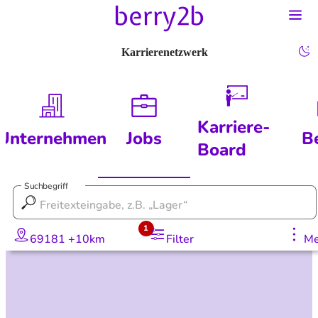
Karrierenetzwerk
Karriere-
Unternehmen
Jobs
B
Board
Suchbegriff
1
69181 +10km
Filter
Me