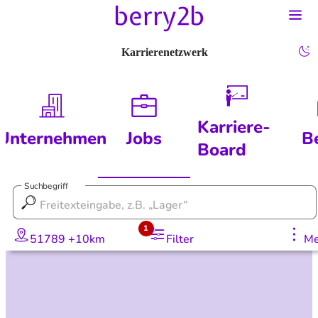
Karrierenetzwerk
Karriere-
Unternehmen
Jobs
B
Board
Suchbegriff
1
51789 +10km
Filter
Me