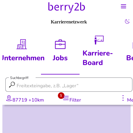
Karrierenetzwerk
Karriere-
Unternehmen
Jobs
B
Board
Suchbegriff
1
87719 +10km
Filter
Me