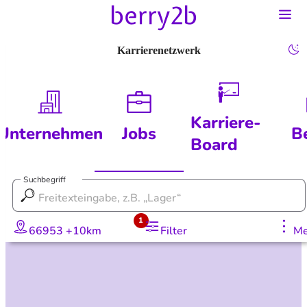
Karrierenetzwerk
Karriere-
Unternehmen
Jobs
B
Board
Suchbegriff
1
66953 +10km
Filter
Me