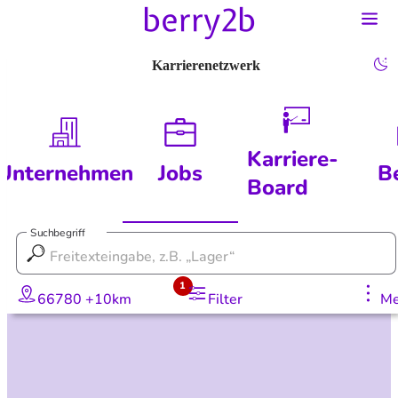
Karrierenetzwerk
Karriere-
Unternehmen
Jobs
B
Board
Suchbegriff
1
66780 +10km
Filter
Me