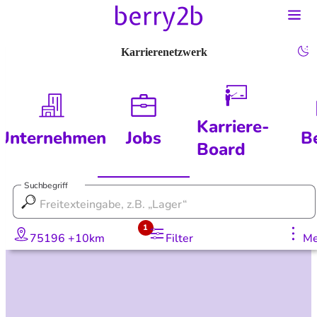
Karrierenetzwerk
Karriere-
Unternehmen
Jobs
B
Board
Suchbegriff
1
75196 +10km
Filter
Me