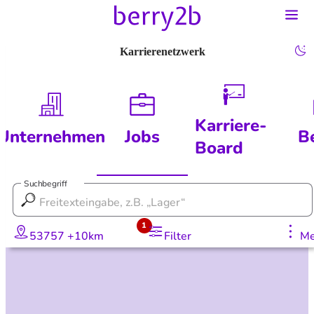
Karrierenetzwerk
Karriere-
Unternehmen
Jobs
B
Board
Suchbegriff
1
53757 +10km
Filter
Me