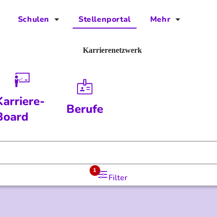
Schulen
Stellenportal
Mehr
für Schulen
FAQs
Karrierenetzwerk
Vorteile für Schulen
Jobs
Kontakt
Karriere-
Berufe
Über das Team
Board
Presse
Blog
1
Filter
Projekt IBodS
Projekt DiAX