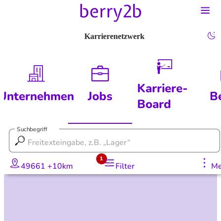
Karrierenetzwerk
Karriere-
Unternehmen
Jobs
B
Board
Suchbegriff
1
49661 +10km
Filter
Me