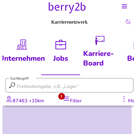
Karrierenetzwerk
Karriere-
Unternehmen
Jobs
B
Board
Suchbegriff
1
87463 +10km
Filter
Me