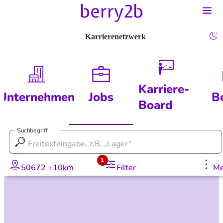
Karrierenetzwerk
Karriere-
Unternehmen
Jobs
B
Board
Suchbegriff
1
50672 +10km
Filter
Me