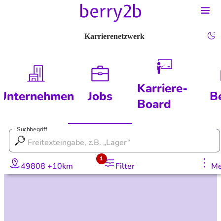
Karrierenetzwerk
Karriere-
Unternehmen
Jobs
B
Board
Suchbegriff
1
49808 +10km
Filter
Me