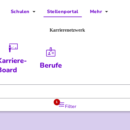
Schulen
Stellenportal
Mehr
für Schulen
FAQs
Karrierenetzwerk
Vorteile für Schulen
Jobs
Kontakt
Karriere-
Berufe
Über das Team
Board
Presse
Blog
1
Filter
Projekt IBodS
Projekt DiAX