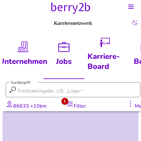
Karrierenetzwerk
Karriere-
Unternehmen
Jobs
B
Board
Suchbegriff
1
86633 +10km
Filter
Me