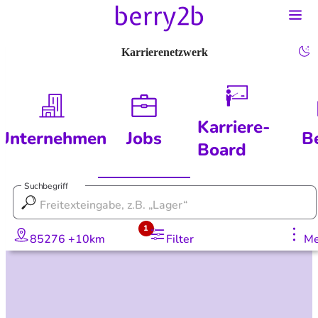
Karrierenetzwerk
Karriere-
Unternehmen
Jobs
B
Board
Suchbegriff
1
85276 +10km
Filter
Me