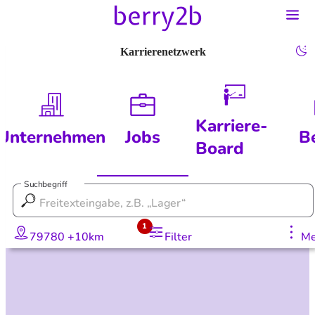
Karrierenetzwerk
Karriere-
Unternehmen
Jobs
B
Board
Suchbegriff
1
79780 +10km
Filter
Me