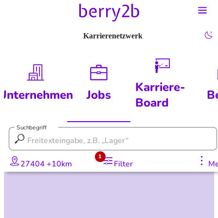
Karrierenetzwerk
Karriere-
Unternehmen
Jobs
B
Board
Suchbegriff
1
27404 +10km
Filter
Me