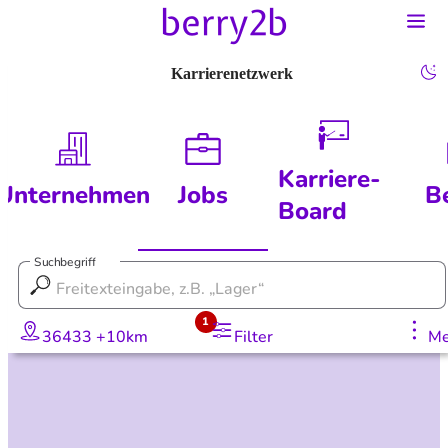
Karrierenetzwerk
Karriere-
Unternehmen
Jobs
B
Board
Suchbegriff
1
36433 +10km
Filter
Me