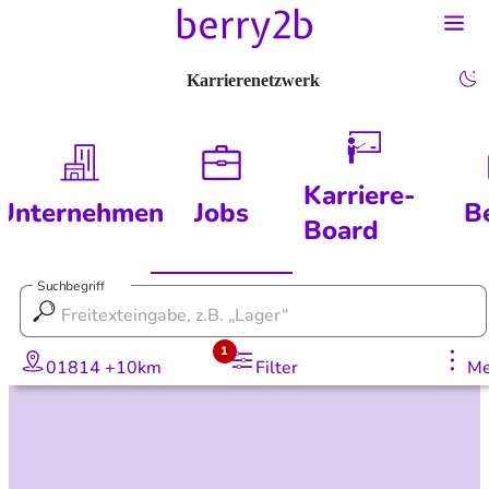
Karrierenetzwerk
Karriere-
Unternehmen
Jobs
B
Board
Suchbegriff
1
01814 +10km
Filter
Me