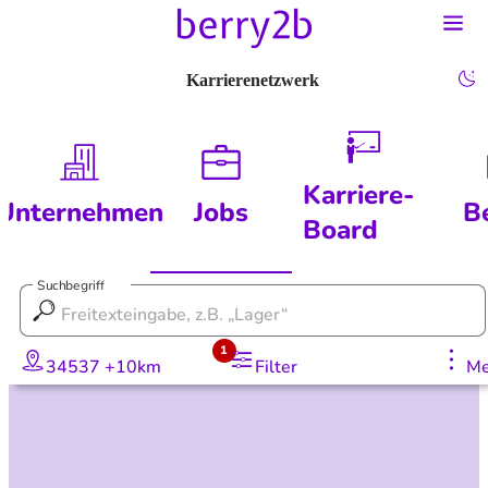
Karrierenetzwerk
Karriere-
Unternehmen
Jobs
B
Board
Suchbegriff
1
34537 +10km
Filter
Me