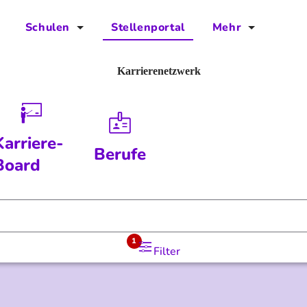
Schulen
Stellenportal
Mehr
für Schulen
FAQs
Karrierenetzwerk
Vorteile für Schulen
Jobs
Kontakt
Karriere-
Berufe
Über das Team
Board
Presse
Blog
1
Filter
Projekt IBodS
Projekt DiAX