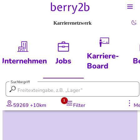
Karrierenetzwerk
Karriere-
Unternehmen
Jobs
B
Board
Suchbegriff
1
59269 +10km
Filter
Me