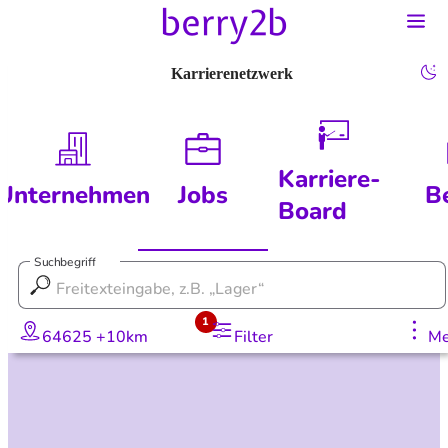
Karrierenetzwerk
Karriere-
Unternehmen
Jobs
B
Board
Suchbegriff
1
64625 +10km
Filter
Me