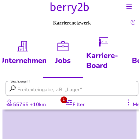
Karrierenetzwerk
Karriere-
Unternehmen
Jobs
B
Board
Suchbegriff
1
55765 +10km
Filter
Me