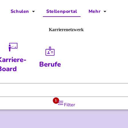
Schulen
Stellenportal
Mehr
für Schulen
FAQs
Karrierenetzwerk
Vorteile für Schulen
Jobs
Kontakt
Karriere-
Berufe
Über das Team
Board
Presse
Blog
1
Filter
Projekt IBodS
Projekt DiAX