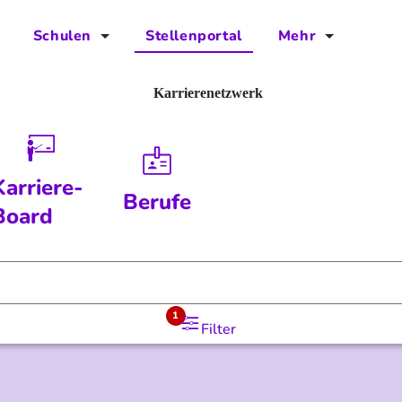
Schulen
Stellenportal
Mehr
für Schulen
FAQs
Karrierenetzwerk
Vorteile für Schulen
Jobs
Kontakt
Karriere-
Berufe
Über das Team
Board
Presse
Blog
1
Filter
Projekt IBodS
Projekt DiAX