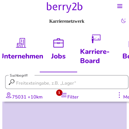
Karrierenetzwerk
Karriere-
Unternehmen
Jobs
B
Board
Suchbegriff
1
75031 +10km
Filter
Me