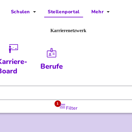
Schulen
Stellenportal
Mehr
für Schulen
FAQs
Karrierenetzwerk
Vorteile für Schulen
Jobs
Kontakt
Karriere-
Berufe
Über das Team
Board
Presse
Blog
1
Filter
Projekt IBodS
Projekt DiAX