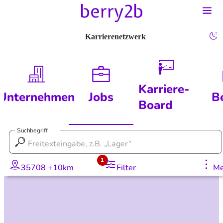
Karrierenetzwerk
Karriere-
Unternehmen
Jobs
B
Board
Suchbegriff
1
35708 +10km
Filter
Me