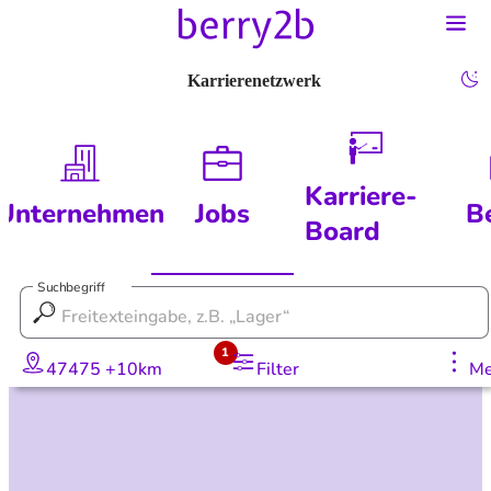
Karrierenetzwerk
Karriere-
Unternehmen
Jobs
B
Board
Suchbegriff
1
47475 +10km
Filter
Me